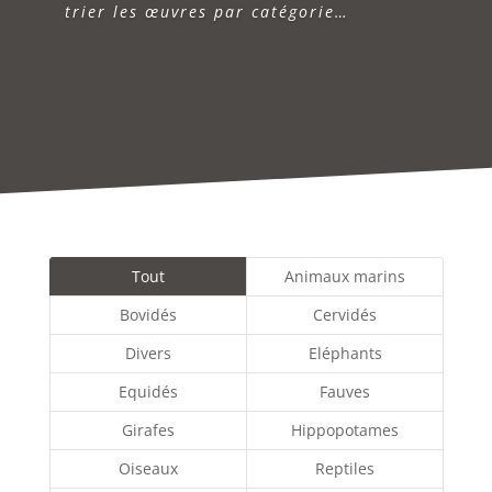
trier les œuvres par catégorie…
Tout
Animaux marins
Bovidés
Cervidés
Divers
Eléphants
Equidés
Fauves
Girafes
Hippopotames
Oiseaux
Reptiles