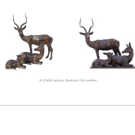
© Crédit photo Damien Colcombet