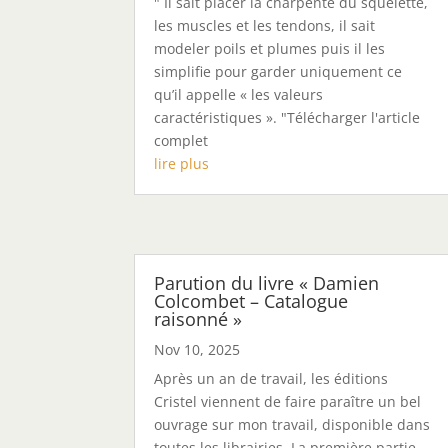
" Il sait placer la charpente du squelette,
les muscles et les tendons, il sait
modeler poils et plumes puis il les
simplifie pour garder uniquement ce
qu’il appelle « les valeurs
caractéristiques ». "Télécharger l'article
complet
lire plus
Parution du livre « Damien
Colcombet – Catalogue
raisonné »
Nov 10, 2025
Après un an de travail, les éditions
Cristel viennent de faire paraître un bel
ouvrage sur mon travail, disponible dans
toutes les librairies. La première partie