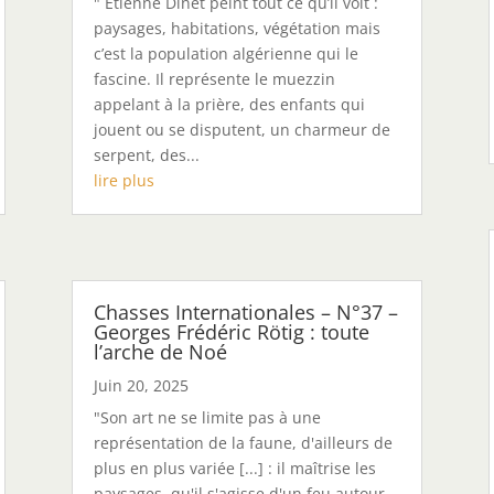
" Etienne Dinet peint tout ce qu’il voit :
paysages, habitations, végétation mais
c’est la population algérienne qui le
fascine. Il représente le muezzin
appelant à la prière, des enfants qui
jouent ou se disputent, un charmeur de
serpent, des...
lire plus
Chasses Internationales – N°37 –
Georges Frédéric Rötig : toute
l’arche de Noé
Juin 20, 2025
"Son art ne se limite pas à une
représentation de la faune, d'ailleurs de
plus en plus variée [...] : il maîtrise les
paysages, qu'il s'agisse d'un feu autour