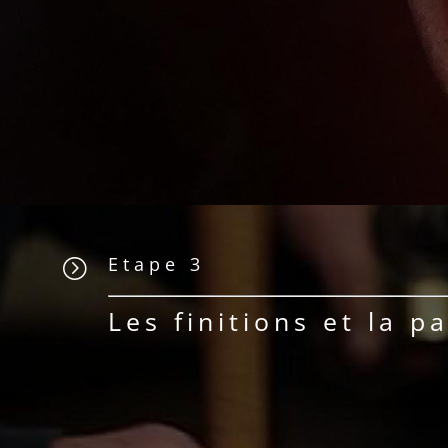
Etape 3
=
Les finitions et la p