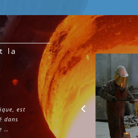
t la
ique, est
é dans
re …