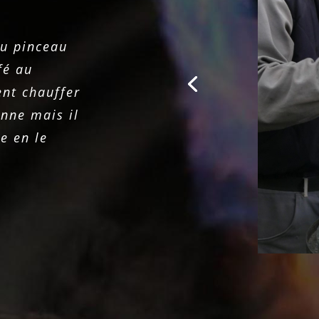
au pinceau
fé au
nt chauffer
enne mais il
e en le