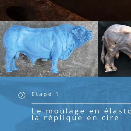
Etape 1
=
Le moulage en élast
la réplique en cire