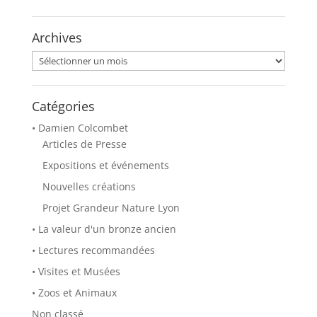
w
a
i
c
t
e
t
b
Archives
e
o
r
o
(
k
Archives
o
(
u
o
v
u
r
v
e
r
Catégories
d
e
a
d
• Damien Colcombet
n
a
s
n
Articles de Presse
u
s
n
u
Expositions et événements
e
n
n
e
o
n
Nouvelles créations
u
o
v
u
Projet Grandeur Nature Lyon
e
v
l
e
• La valeur d'un bronze ancien
l
l
e
l
f
e
• Lectures recommandées
e
f
n
e
• Visites et Musées
ê
n
t
ê
• Zoos et Animaux
r
t
e
r
Non classé
)
e