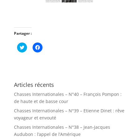
Partager :
C
C
l
l
i
i
q
q
u
u
e
e
z
z
p
p
o
o
u
u
Articles récents
r
r
p
p
Chasses Internationales – N°40 – François Pompon :
a
a
r
r
de haute et de basse cour
t
t
a
a
Chasses Internationales – N°39 – Etienne Dinet : rêve
g
g
e
e
voyageur et envouté
r
r
s
s
Chasses Internationales – N°38 – Jean-Jacques
u
u
r
r
Audubon : l’appel de l’Amérique
T
F