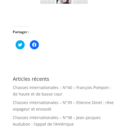
Partager :
C
C
l
l
i
i
q
q
u
u
e
e
z
z
p
p
o
o
u
u
Articles récents
r
r
p
p
Chasses Internationales – N°40 – François Pompon :
a
a
r
r
de haute et de basse cour
t
t
a
a
Chasses Internationales – N°39 – Etienne Dinet : rêve
g
g
e
e
voyageur et envouté
r
r
s
s
Chasses Internationales – N°38 – Jean-Jacques
u
u
r
r
Audubon : l’appel de l’Amérique
T
F