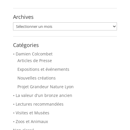
w
a
i
c
t
e
t
b
Archives
e
o
r
o
(
k
Archives
o
(
u
o
v
u
r
v
e
r
Catégories
d
e
a
d
• Damien Colcombet
n
a
s
n
Articles de Presse
u
s
n
u
Expositions et événements
e
n
n
e
o
n
Nouvelles créations
u
o
v
u
Projet Grandeur Nature Lyon
e
v
l
e
• La valeur d'un bronze ancien
l
l
e
l
f
e
• Lectures recommandées
e
f
n
e
• Visites et Musées
ê
n
t
ê
• Zoos et Animaux
r
t
e
r