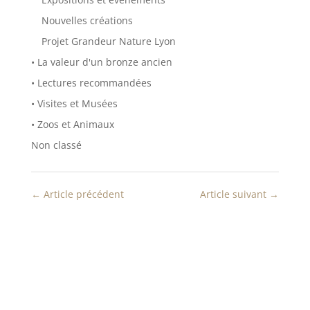
e
n
n
e
o
n
Nouvelles créations
u
o
v
u
Projet Grandeur Nature Lyon
e
v
l
e
• La valeur d'un bronze ancien
l
l
e
l
f
e
• Lectures recommandées
e
f
n
e
• Visites et Musées
ê
n
t
ê
• Zoos et Animaux
r
t
e
r
Non classé
)
e
)
←
Article précédent
Article suivant
→