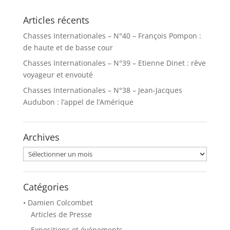
p
p
o
o
u
u
Articles récents
r
r
p
p
Chasses Internationales – N°40 – François Pompon :
a
a
r
r
de haute et de basse cour
t
t
a
a
Chasses Internationales – N°39 – Etienne Dinet : rêve
g
g
e
e
voyageur et envouté
r
r
s
s
Chasses Internationales – N°38 – Jean-Jacques
u
u
r
r
Audubon : l’appel de l’Amérique
T
F
w
a
i
c
t
e
t
b
Archives
e
o
r
o
(
k
Archives
o
(
u
o
v
u
r
v
e
r
Catégories
d
e
a
d
• Damien Colcombet
n
a
s
n
Articles de Presse
u
s
n
u
Expositions et événements