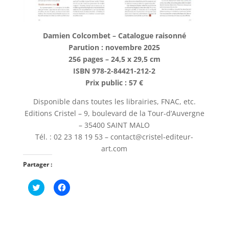
Damien Colcombet – Catalogue raisonné
Parution : novembre 2025
256 pages – 24,5 x 29,5 cm
ISBN 978-2-84421-212-2
Prix public : 57 €
Disponible dans toutes les librairies, FNAC, etc.
Editions Cristel – 9, boulevard de la Tour-d’Auvergne
– 35400 SAINT MALO
Tél. : 02 23 18 19 53 – contact@cristel-editeur-
art.com
Partager :
C
C
l
l
i
i
q
q
u
u
e
e
z
z