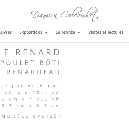
Œuvres
Expositions
Le bronze
Visites et lectures
LE RENARD
 POULET RÔTI
E RENARDEAU
ze patine brune
6 cm x
h.
10,5 cm
,5 cm x
h.
3,5 cm
1
3,5 cm x
h.
6 cm
(
MODÈLE ÉPUISÉ
)