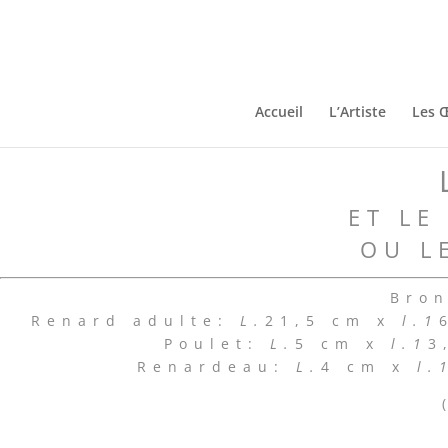
Accueil
L’Artiste
Les 
ET LE
OU L
Bron
Renard adulte:
L.
21,5 cm x
l.1
Poulet:
L.
5 cm x
l.1
3
Renardeau:
L.
4 cm x
l.