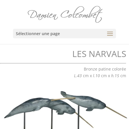
Sélectionner une page
LES NARVALS
Bronze patine colorée
L.43
cm x
l.10
cm x
h.15
cm