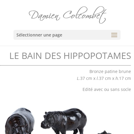
Sélectionner une page
LE BAIN DES HIPPOPOTAMES
Bronze patine brune
L.
37 cm x
l.
37 cm x
h.
17 cm
Edité avec ou sans socle