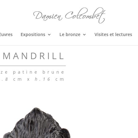
Œuvres
Expositions
Le bronze
Visites et lectures
MANDRILL
ze patine brune
l.8
cm x
h.16
cm