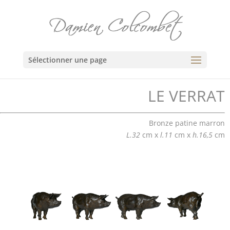
Sélectionner une page
LE VERRAT
Bronze patine marron
L.32
cm x
l.11
cm x
h.16,5
cm