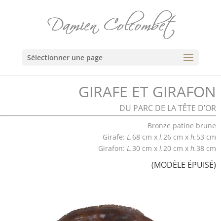
Sélectionner une page
GIRAFE ET GIRAFON
DU PARC DE LA TÊTE D’OR
Bronze patine brune
Girafe:
L.
68 cm x
l.
26 cm x
h.
53 cm
Girafon:
L.
30 cm x
l.
20 cm x
h.
38 cm
(MODÈLE ÉPUISÉ)