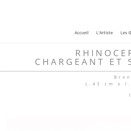
Accueil
L’Artiste
Les 
RHINOCE
CHARGEANT ET 
Bron
L.45
cm x
l