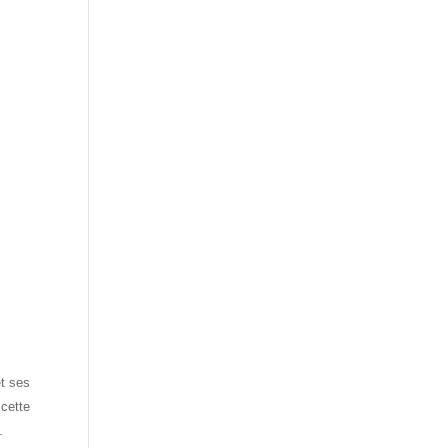
et ses
cette
.