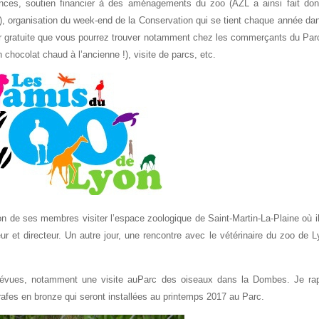
ences, soutien financier à des aménagements du zoo (AZL a ainsi fait don
, organisation du week-end de la Conservation qui se tient chaque année da
ier gratuite que vous pourrez trouver notamment chez les commerçants du Par
chocolat chaud à l’ancienne !), visite de parcs, etc.
n de ses membres visiter l’espace zoologique de Saint-Martin-La-Plaine où i
ur et directeur. Un autre jour, une rencontre avec le vétérinaire du zoo de 
révues, notamment une visite auParc des oiseaux dans la Dombes. Je rap
rafes en bronze qui seront installées au printemps 2017 au Parc.