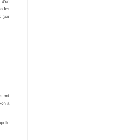
 d’un
ns les
c (par
ls ont
Lyon a
pelle