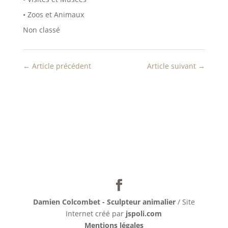
ê
n
t
ê
• Zoos et Animaux
r
t
e
r
Non classé
)
e
)
←
Article précédent
Article suivant
→
Damien Colcombet - Sculpteur animalier
/ Site
Internet créé par
jspoli.com
Mentions légales