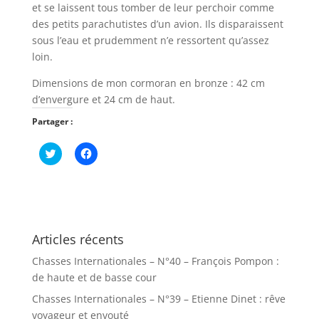
et se laissent tous tomber de leur perchoir comme
des petits parachutistes d’un avion. Ils disparaissent
sous l’eau et prudemment n’e ressortent qu’assez
loin.
Dimensions de mon cormoran en bronze : 42 cm
d’envergure et 24 cm de haut.
Partager :
C
C
l
l
i
i
q
q
u
u
e
e
z
z
p
p
o
o
u
u
Articles récents
r
r
p
p
Chasses Internationales – N°40 – François Pompon :
a
a
r
r
de haute et de basse cour
t
t
a
a
Chasses Internationales – N°39 – Etienne Dinet : rêve
g
g
e
e
voyageur et envouté
r
r