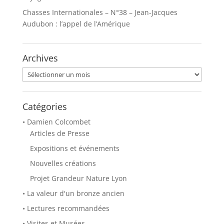
s
s
Chasses Internationales – N°38 – Jean-Jacques
u
u
r
r
Audubon : l’appel de l’Amérique
T
F
w
a
i
c
t
e
t
b
Archives
e
o
r
o
(
k
Archives
o
(
u
o
v
u
r
v
e
r
Catégories
d
e
a
d
• Damien Colcombet
n
a
s
n
Articles de Presse
u
s
n
u
Expositions et événements
e
n
n
e
o
n
Nouvelles créations
u
o
v
u
Projet Grandeur Nature Lyon
e
v
l
e
• La valeur d'un bronze ancien
l
l
e
l
f
e
• Lectures recommandées
e
f
n
e
• Visites et Musées