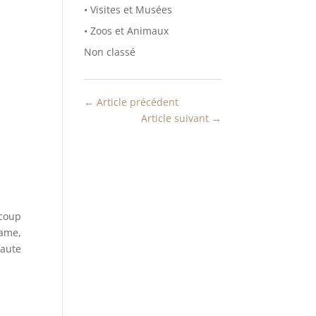
• Visites et Musées
• Zoos et Animaux
Non classé
←
Article précédent
Article suivant
→
ucoup
tame,
faute