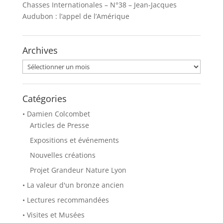
Chasses Internationales – N°38 – Jean-Jacques
u
u
r
r
Audubon : l’appel de l’Amérique
T
F
w
a
i
c
t
e
t
b
Archives
e
o
r
o
(
k
Archives
o
(
u
o
v
u
r
v
e
r
Catégories
d
e
a
d
• Damien Colcombet
n
a
s
n
Articles de Presse
u
s
n
u
Expositions et événements
e
n
n
e
o
n
Nouvelles créations
u
o
v
u
Projet Grandeur Nature Lyon
e
v
l
e
• La valeur d'un bronze ancien
l
l
e
l
f
e
• Lectures recommandées
e
f
n
e
• Visites et Musées
ê
n