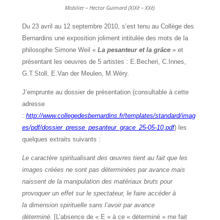
Mobilier – Hector Guimard (XIXè – XXè)
Du 23 avril au 12 septembre 2010, s’est tenu au Collège des
Bernardins une exposition joliment intitulée des mots de la
philosophe Simone Weil «
La pesanteur et la grâce
» et
présentant les oeuvres de 5 artistes : E.Becheri, C.Innes,
G.T.Stoll, E.Van der Meulen, M.Wéry.
J’emprunte au dossier de présentation (consultable à cette
adresse
:
http://www.collegedesbernardins.fr/templates/standard/imag
es/pdf/dossier_presse_pesanteur_grace_25-05-10.pdf
) les
quelques extraits suivants :
Le caractère spiritualisant des œuvres tient au fait que les
images créées ne sont pas déterminées par avance mais
naissent de la manipulation des matériaux bruts pour
provoquer un effet sur le spectateur, le faire accéder à
la dimension spirituelle sans l’avoir par avance
déterminé.
[L’absence de « E » à ce « déterminé » me fait