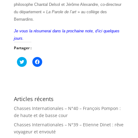
philosophe Chantal Delsol et Jérôme Alexandre, co-directeur
du département «
La Parole de l’art
» au collège des
Bernardins.
Je vous la résumerai dans la prochaine note, d’ici quelques
jours.
Partager :
C
C
l
l
i
i
q
q
u
u
e
e
z
z
p
p
o
o
u
u
Articles récents
r
r
p
p
Chasses Internationales – N°40 – François Pompon :
a
a
r
r
de haute et de basse cour
t
t
a
a
Chasses Internationales – N°39 – Etienne Dinet : rêve
g
g
e
e
voyageur et envouté
r
r
s
s