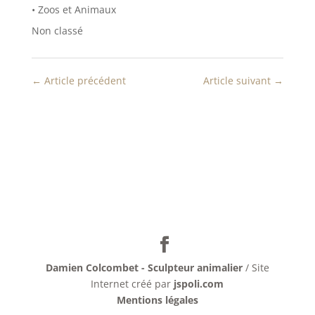
t
ê
• Zoos et Animaux
r
t
e
r
Non classé
)
e
)
←
Article précédent
Article suivant
→
Damien Colcombet - Sculpteur animalier
/ Site
Internet créé par
jspoli.com
Mentions légales