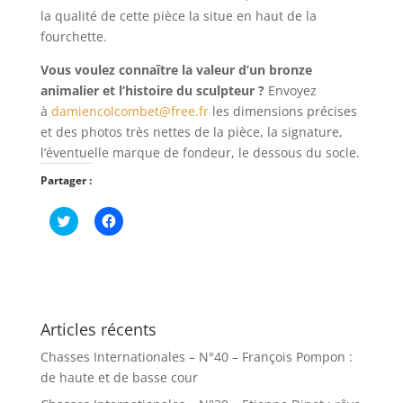
la qualité de cette pièce la situe en haut de la
fourchette.
Vous voulez connaître la valeur d’un bronze
animalier et l’histoire du sculpteur ?
Envoyez
à
damiencolcombet@free.fr
les dimensions précises
et des photos très nettes de la pièce, la signature,
l’éventuelle marque de fondeur, le dessous du socle.
Partager :
C
C
l
l
i
i
q
q
u
u
e
e
z
z
p
p
o
o
u
u
Articles récents
r
r
p
p
Chasses Internationales – N°40 – François Pompon :
a
a
r
r
de haute et de basse cour
t
t
a
a