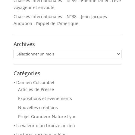
Chasses Internationales – N°39 – Etienne Dinet : rêve
g
g
e
e
voyageur et envouté
r
r
s
s
Chasses Internationales – N°38 – Jean-Jacques
u
u
r
r
Audubon : l’appel de l’Amérique
T
F
w
a
i
c
t
e
t
b
Archives
e
o
r
o
(
k
Archives
o
(
u
o
v
u
r
v
e
r
Catégories
d
e
a
d
• Damien Colcombet
n
a
s
n
Articles de Presse
u
s
n
u
Expositions et événements
e
n
n
e
o
n
Nouvelles créations
u
o
v
u
Projet Grandeur Nature Lyon
e
v
l
e
• La valeur d'un bronze ancien
l
l
e
l
f
e
• Lectures recommandées