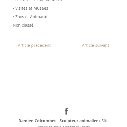
e
f
n
e
• Visites et Musées
ê
n
t
ê
• Zoos et Animaux
r
t
e
r
Non classé
)
e
)
←
Article précédent
Article suivant
→
Damien Colcombet - Sculpteur animalier
/ Site