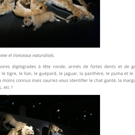
onne et lionceaux naturalisés.
vores digitigrades à tête ronde, armés de fortes dents et de gr
le tigre, le lion, le guépard, le jaguar, la panthère, le puma et le 
peu moins connus mais sauriez-vous identifier le chat ganté, la marga
, etc ?