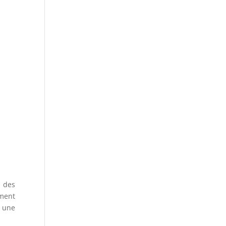
n des
ement
, une