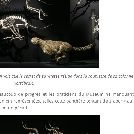
n voit que le secret de sa vitesse réside dans la souplesse de sa colonne
vertébrale.
 beaucoup de progrès et les praticiens du Muséum ne manquant
ent représentées, telles cette panthère tentant d’attraper « au 
ant un pécari.