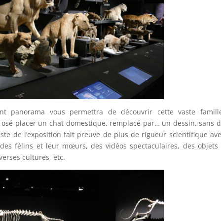
nant panorama vous permettra de découvrir cette vaste famill
 osé placer un chat domestique, remplacé par… un dessin, sans 
te de l’exposition fait preuve de plus de rigueur scientifique av
es félins et leur mœurs, des vidéos spectaculaires, des objets 
erses cultures, etc.