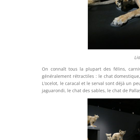
Li
On connaît tous la plupart des félins, carni
généralement rétractiles : le chat domestique, 
L’ocelot, le caracal et le serval sont déjà un 
jaguarondi, le chat des sables, le chat de Pallas