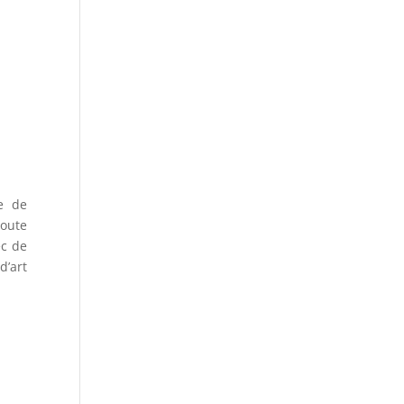
e de
doute
ec de
d’art