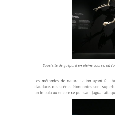
Squelette de guépard en pleine course, où l’o
Les méthodes de naturalisation ayant fait
d’audace, des scènes étonnantes sont superbem
un impala ou encore ce puissant jaguar attaqu