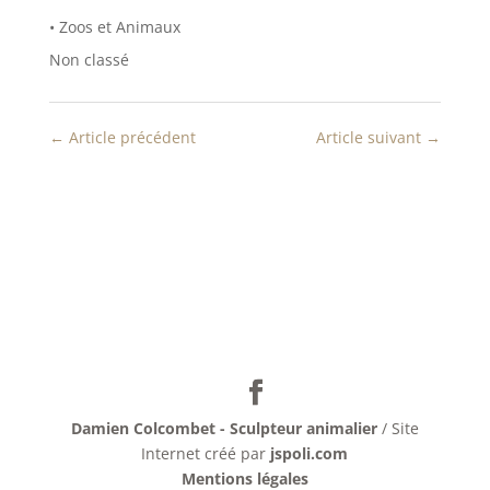
ê
n
t
ê
• Zoos et Animaux
r
t
e
r
Non classé
)
e
)
←
Article précédent
Article suivant
→
Damien Colcombet - Sculpteur animalier
/ Site
Internet créé par
jspoli.com
Mentions légales