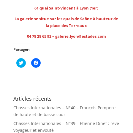
61 quai Saint-Vincent à Lyon (1er)
La galerie se situe sur les quais de Saône à hauteur de
la place des Terreaux
04 78 28 65 92 –
g
alerie.lyon@estades.com
Partager :
C
C
l
l
i
i
q
q
u
u
e
e
z
z
p
p
o
o
u
u
Articles récents
r
r
p
p
Chasses Internationales – N°40 – François Pompon :
a
a
r
r
de haute et de basse cour
t
t
a
a
Chasses Internationales – N°39 – Etienne Dinet : rêve
g
g
e
e
voyageur et envouté
r
r