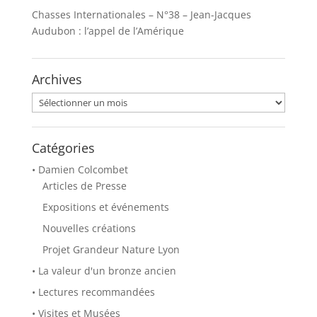
s
s
Chasses Internationales – N°38 – Jean-Jacques
u
u
r
r
Audubon : l’appel de l’Amérique
T
F
w
a
i
c
t
e
t
b
Archives
e
o
r
o
(
k
Archives
o
(
u
o
v
u
r
v
e
r
Catégories
d
e
a
d
• Damien Colcombet
n
a
s
n
Articles de Presse
u
s
n
u
Expositions et événements
e
n
n
e
o
n
Nouvelles créations
u
o
v
u
Projet Grandeur Nature Lyon
e
v
l
e
• La valeur d'un bronze ancien
l
l
e
l
f
e
• Lectures recommandées
e
f
n
e
• Visites et Musées