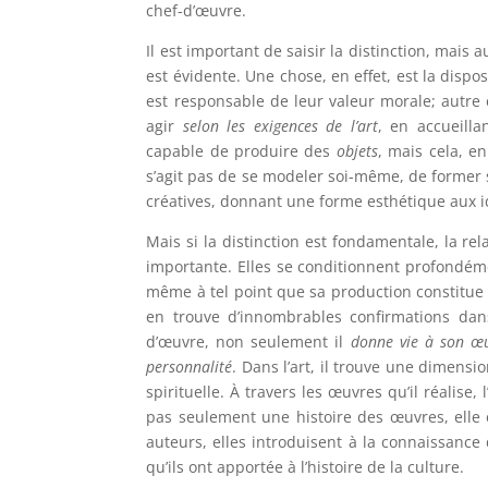
chef-d’œuvre.
Il est important de saisir la distinction, mais a
est évidente. Une chose, en effet, est la dispo
est responsable de leur valeur morale; autre cho
agir
selon les exigences de l’art
, en accueillan
capable de produire des
objets
, mais cela, en
s’agit pas de se modeler soi-même, de former s
créatives, donnant une forme esthétique aux 
Mais si la distinction est fondamentale, la rel
importante. Elles se conditionnent profondémen
même à tel point que sa production constitue u
en trouve d’innombrables confirmations dans 
d’œuvre, non seulement il
donne vie à son œ
personnalité
. Dans l’art, il trouve une dimens
spirituelle. À travers les œuvres qu’il réalise, l
pas seulement une histoire des œuvres, elle 
auteurs, elles introduisent à la connaissance 
qu’ils ont apportée à l’histoire de la culture.