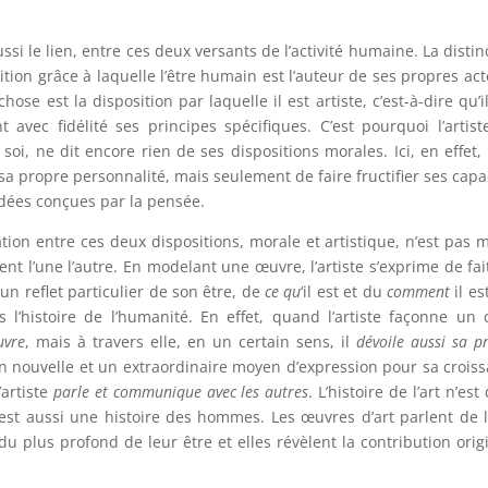
ussi le lien, entre ces deux versants de l’activité humaine. La distin
sition grâce à laquelle l’être humain est l’auteur de ses propres act
se est la disposition par laquelle il est artiste, c’est-à-dire qu’il
t avec fidélité ses principes spécifiques. C’est pourquoi l’artist
 soi, ne dit encore rien de ses dispositions morales. Ici, en effet, 
a propre personnalité, mais seulement de faire fructifier ses capa
idées conçues par la pensée.
ation entre ces deux dispositions, morale et artistique, n’est pas 
t l’une l’autre. En modelant une œuvre, l’artiste s’exprime de fait
n reflet particulier de son être, de
ce qu
‘il est et du
comment
il es
l’histoire de l’humanité. En effet, quand l’artiste façonne un 
uvre
, mais à travers elle, en un certain sens, il
dévoile aussi sa p
ion nouvelle et un extraordinaire moyen d’expression pour sa crois
’artiste
parle et communique avec les autres
. L’histoire de l’art n’est
est aussi une histoire des hommes. Les œuvres d’art parlent de 
du plus profond de leur être et elles révèlent la contribution orig