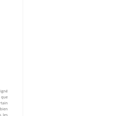
ligné
i que
tain
 bien
s les