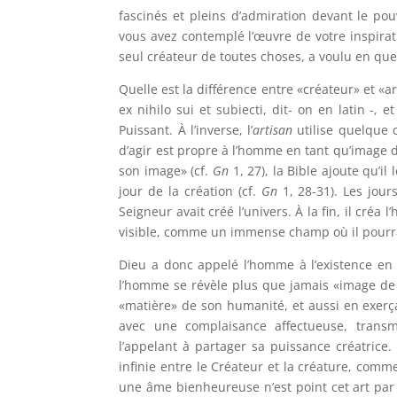
fascinés et pleins d’admiration devant le po
vous avez contemplé l’œuvre de votre inspirat
seul créateur de toutes choses, a voulu en que
Quelle est la différence entre «créateur» et «a
ex nihilo sui et subiecti, dit- on en latin -,
Puissant. À l’inverse, l’
artisan
utilise quelque c
d’agir est propre à l’homme en tant qu’image d
son image» (cf.
Gn
1, 27), la Bible ajoute qu’il
jour de la création (cf.
Gn
1, 28-31). Les jour
Seigneur avait créé l’univers. À la fin, il cré
visible, comme un immense champ où il pourra
Dieu a donc appelé l’homme à l’existence en l
l’homme se révèle plus que jamais «image de D
«matière» de son humanité, et aussi en exerçan
avec une complaisance affectueuse, transm
l’appelant à partager sa puissance créatrice. 
infinie entre le Créateur et la créature, comme
une âme bienheureuse n’est point cet art par