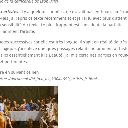
e de la cathédrale de Lyon (XIIè)
x artistes
, il y a quelques années, ne m’avait pas enthousiasmé car
Mais j’ai repris ce texte récemment et et je l’ai lu avec plus d’attent
la sensibilité du texte. Le plus frappant est sans doute la parfaite
 animent l’artiste.
notes successives car elle est très longue. Il s’agit en réalité de très
a logique, j’ai enlevé quelques passages relatifs notamment à l’hist
s ici essentiellement à la Beauté. J’ai mis certaines parties en roug
et pertinentes.
tre en suivant ce lien
etters/documents/hf_jp-ii_let_23041999_artists_fr.html