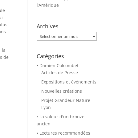
l’Amérique
ple
ui
plus
Archives
ans
Archives
 la
Catégories
es de
• Damien Colcombet
Articles de Presse
Expositions et événements
Nouvelles créations
Projet Grandeur Nature
Lyon
• La valeur d'un bronze
ancien
• Lectures recommandées