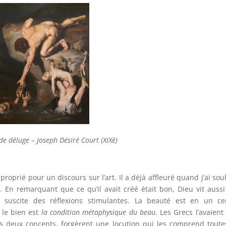
de déluge – Joseph Désiré Court (XIXè)
oprié pour un discours sur l’art. Il a déjà affleuré quand j’ai sou
n. En remarquant que ce qu’il avait créé était bon, Dieu vit auss
suscite des réflexions stimulantes. La beauté est en un cer
le bien est
la condition métaphysique du beau
. Les Grecs l’avaient
s deux concepts, forgèrent une locution qui les comprend toute