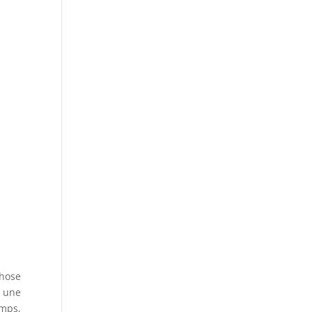
chose
, une
emps,