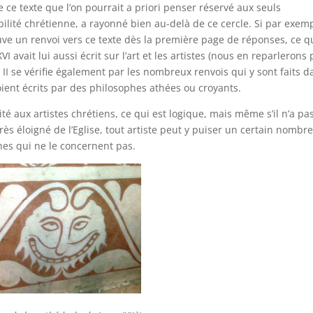
ce texte que l’on pourrait a priori penser réservé aux seuls
bilité chrétienne, a rayonné bien au-delà de ce cercle. Si par exem
uve un renvoi vers ce texte dès la première page de réponses, ce q
 avait lui aussi écrit sur l’art et les artistes (nous en reparlerons 
 II se vérifie également par les nombreux renvois qui y sont faits d
ls soient écrits par des philosophes athées ou croyants.
 aux artistes chrétiens, ce qui est logique, mais même s’il n’a pas
 très éloigné de l’Eglise, tout artiste peut y puiser un certain nombr
hes qui ne le concernent pas.