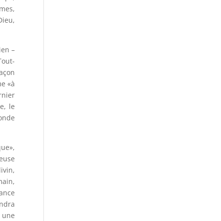
rmes,
Dieu,
ien –
Tout-
façon
me «à
rnier
e, le
monde
que»,
leuse
ivin,
ain,
tance
indra
t une