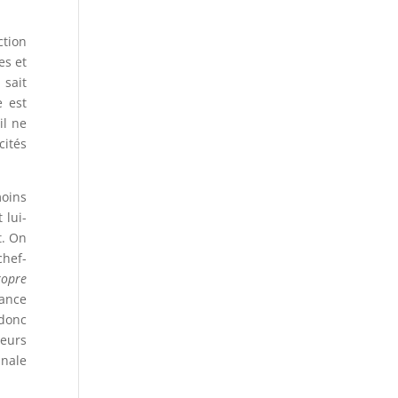
ction
es et
 sait
e est
il ne
cités
moins
 lui-
t. On
chef-
ropre
sance
 donc
leurs
inale