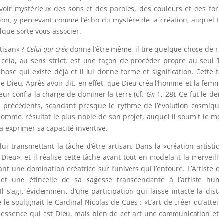
uvoir mystérieux des sons et des paroles, des couleurs et des fo
ion, y percevant comme l’écho du mystère de la création, auquel 
lque sorte vous associer.
rtisan» ?
Celui qui crée
donne l’être même, il tire quelque chose de r
 et cela, au sens strict, est une façon de procéder propre au seul 
hose qui existe déjà et il lui donne forme et signification. Cette 
e Dieu. Après avoir dit, en effet, que Dieu créa l’homme et la fem
 leur confia la charge de dominer la terre (cf.
Gn
1, 28). Ce fut le de
s précédents, scandant presque le rythme de l’évolution cosmiqu
a l’homme, résultat le plus noble de son projet, auquel il soumit le 
 exprimer sa capacité inventive.
ui transmettant la tâche d’être artisan. Dans la «création artisti
ieu», et il réalise cette tâche avant tout en modelant la merveil
t une domination créatrice sur l’univers qui l’entoure. L’Artiste d
et une étincelle de sa sagesse transcendante à l’artiste hum
Il s’agit évidemment d’une participation qui laisse intacte la dis
 le soulignait le Cardinal Nicolas de Cues : «L’art de créer qu’atte
 essence qui est Dieu, mais bien de cet art une communication e