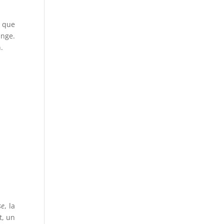
i que
ange.
.
se
, la
t, un