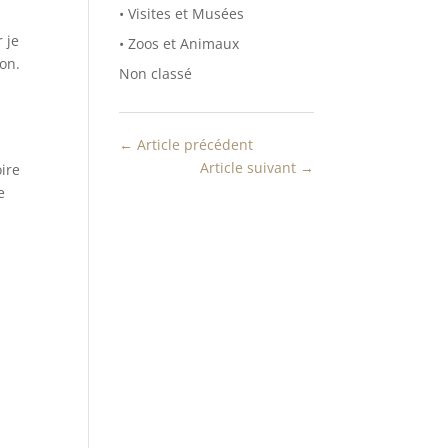
• Visites et Musées
 je
• Zoos et Animaux
ion.
Non classé
←
Article précédent
Article suivant
→
oire
e