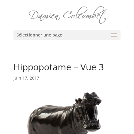
Sélectionner une page
Hippopotame – Vue 3
Juin 17, 2017