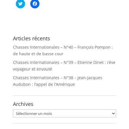
C
C
l
l
i
i
q
q
u
u
e
e
z
z
p
p
o
o
u
u
Articles récents
r
r
p
p
Chasses Internationales – N°40 – François Pompon :
a
a
r
r
de haute et de basse cour
t
t
a
a
Chasses Internationales – N°39 – Etienne Dinet : rêve
g
g
e
e
voyageur et envouté
r
r
s
s
Chasses Internationales – N°38 – Jean-Jacques
u
u
r
r
Audubon : l’appel de l’Amérique
T
F
w
a
i
c
t
e
t
b
Archives
e
o
r
o
(
k
Archives
o
(
u
o
v
u
r
v