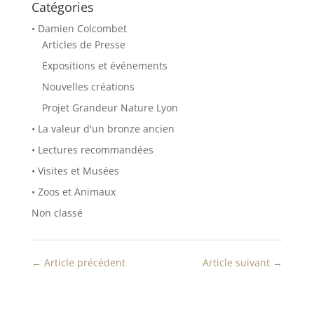
e
r
Catégories
d
e
a
d
• Damien Colcombet
n
a
s
n
Articles de Presse
u
s
n
u
Expositions et événements
e
n
n
e
o
n
Nouvelles créations
u
o
v
u
Projet Grandeur Nature Lyon
e
v
l
e
• La valeur d'un bronze ancien
l
l
e
l
f
e
• Lectures recommandées
e
f
n
e
• Visites et Musées
ê
n
t
ê
• Zoos et Animaux
r
t
e
r
Non classé
)
e
)
←
Article précédent
Article suivant
→